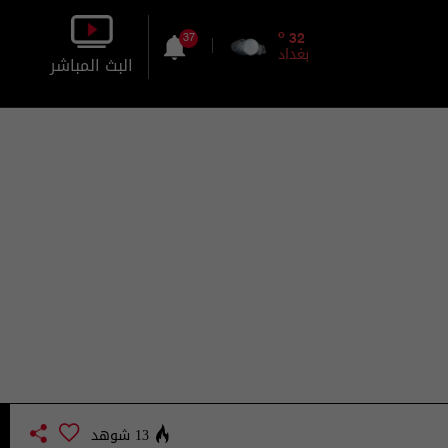
o
32
37
بغداد
البث المباشر
بالصورة
بالصوت
13 شوهد