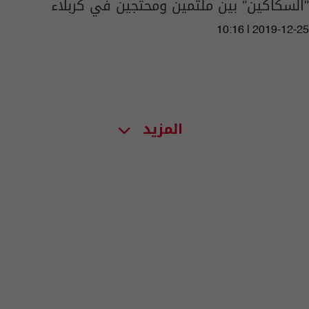
"السكاكين" بين ملثمين ومحتجين في كربلاء
10:16 | 2019-12-25
المزيد