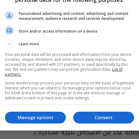
صدامات بين القوات الأمنية ومحتجين وسط
كربلاء
Personalised advertising and content, advertising and content
measurement, audience research and services development
08:48 | 2020-01-28
Store and/or access information on a device
Learn more
Your personal data will be processed and information from your device
(cookies, unique identifiers, and other device data) may be stored by,
accessed by and shared with 231 partners, or used specifically by this
site. We and our partners may use precise geolocation data.
List of
partners.
Some vendors may process your personal data on the basis of legitimate
interest, which you can object to by managing your options below. Look
for a link at the bottom of this page or in the site menu to manage or
withdraw consent in privacy and cookie settings.
Manage options
Consent
إصابة عدد من الاشخاص نتيجة مشاجرة بـ