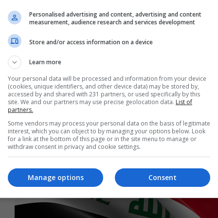
Personalised advertising and content, advertising and content
measurement, audience research and services development
تفاصيل جديدة حول "كارثة" التاجي.. الزوج قتل
Store and/or access information on a device
العاشق والمعشوقة لـ"غسل العار"
Learn more
08:43 | 2024-08-24
Your personal data will be processed and information from your device
(cookies, unique identifiers, and other device data) may be stored by,
accessed by and shared with 231 partners, or used specifically by this
site. We and our partners may use precise geolocation data.
List of
partners.
Some vendors may process your personal data on the basis of legitimate
interest, which you can object to by managing your options below. Look
for a link at the bottom of this page or in the site menu to manage or
withdraw consent in privacy and cookie settings.
Manage options
Consent