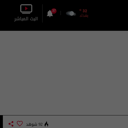
o
32
37
بغداد
البث المباشر
بالصورة
بالصوت
92 شوهد