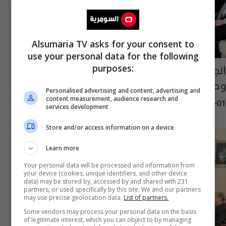
Alsumaria TV asks for your consent to
use your personal data for the following
الجعفري والأحرار يؤكدان ضرورة الحفاظ على
purposes:
وحدة التحالف الوطني
Personalised advertising and content, advertising and
content measurement, audience research and
13:11 | 2015-02-01
services development
Store and/or access information on a device
Learn more
Your personal data will be processed and information from
your device (cookies, unique identifiers, and other device
data) may be stored by, accessed by and shared with 231
partners, or used specifically by this site. We and our partners
may use precise geolocation data.
List of partners.
Some vendors may process your personal data on the basis
of legitimate interest, which you can object to by managing