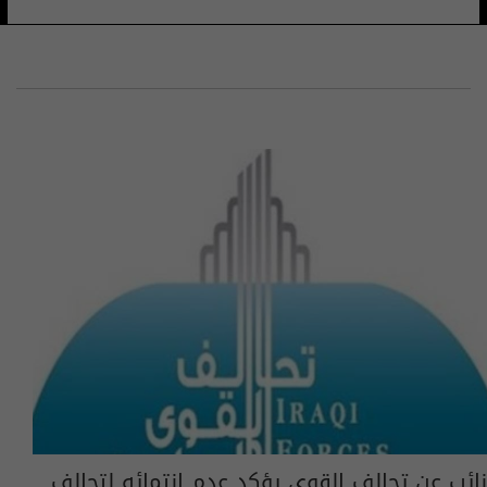
نائب عن تحالف القوى يؤكد عدم انتمائه لتحالف