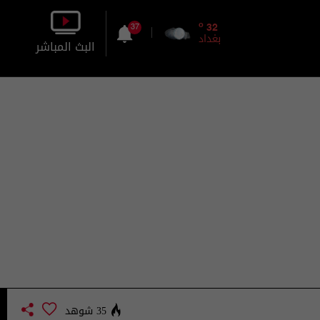
o
32
37
بغداد
البث المباشر
بالصورة
بالصوت
35 شوهد