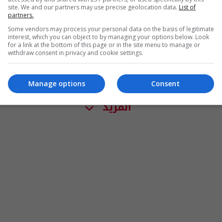
site. We and our partners may use precise geolocation data.
List of
partners.
Some vendors may process your personal data on the basis of legitimate
interest, which you can object to by managing your options below. Look
for a link at the bottom of this page or in the site menu to manage or
withdraw consent in privacy and cookie settings.
Manage options
Consent
المزيد