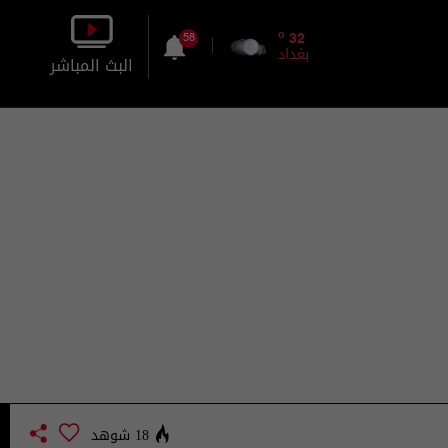
o
32
58
بغداد
البث المباشر
بالصورة
بالصوت
18 شوهد