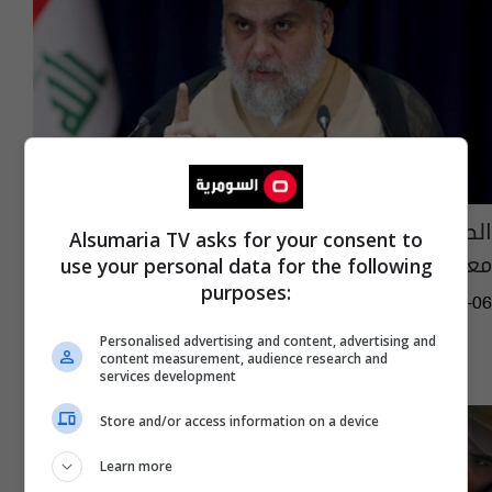
الصدر يوعز بعدم مشاركة "هيئة التراث" في
Alsumaria TV asks for your consent to
معرض الكتاب
use your personal data for the following
purposes:
11:49 | 2022-12-06
Personalised advertising and content, advertising and
content measurement, audience research and
services development
Store and/or access information on a device
Learn more