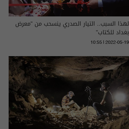
لهذا السبب.. التيار الصدري ينسحب من "معرض
بغداد للكتاب"
10:55 | 2022-05-19