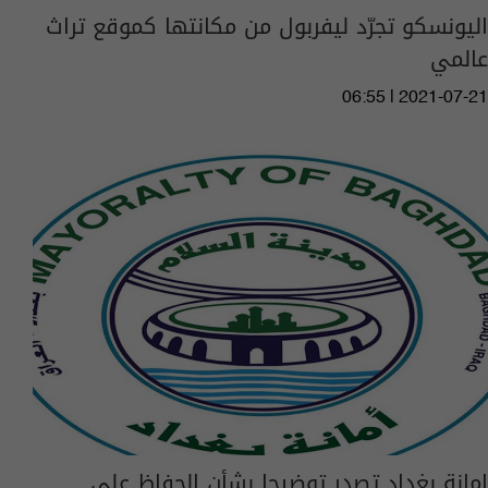
اليونسكو تجرّد ليفربول من مكانتها كموقع تراث
عالمي
06:55 | 2021-07-21
امانة بغداد تصدر توضيحا بشأن الحفاظ على