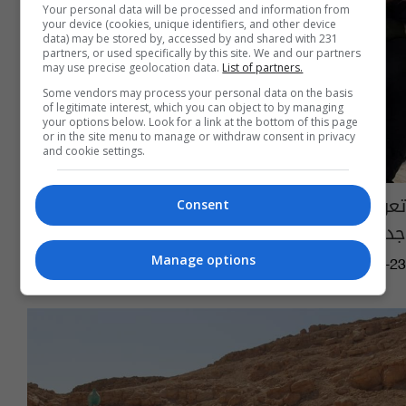
Your personal data will be processed and information from
your device (cookies, unique identifiers, and other device
data) may be stored by, accessed by and shared with 231
partners, or used specifically by this site. We and our partners
may use precise geolocation data.
List of partners.
Some vendors may process your personal data on the basis
of legitimate interest, which you can object to by managing
your options below. Look for a link at the bottom of this page
or in the site menu to manage or withdraw consent in privacy
and cookie settings.
تعود إلى 2700 عام.. اكتشاف جداريات آشورية
Consent
جديدة في الموصل (صور)
Manage options
07:26 | 2022-10-23