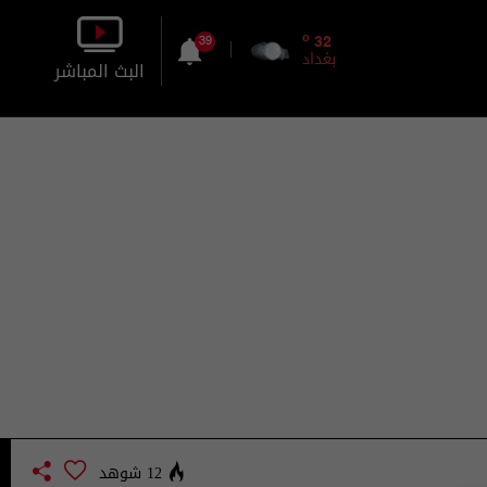
o
32
39
بغداد
البث المباشر
بالصورة
بالصوت
12 شوهد