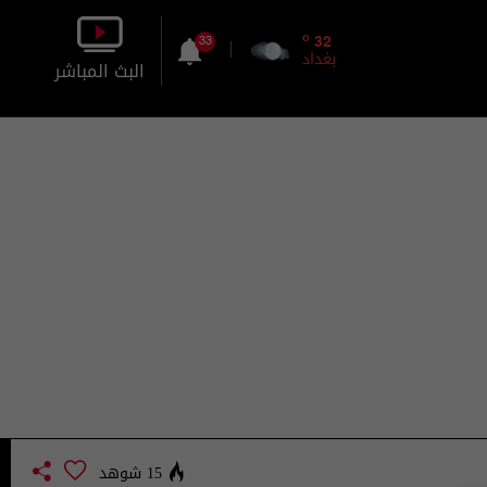
o
32
33
بغداد
البث المباشر
بالصورة
بالصوت
15 شوهد