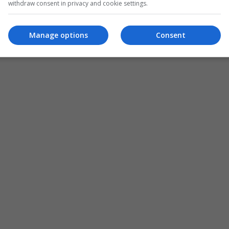
withdraw consent in privacy and cookie settings.
Manage options
Consent