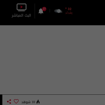
o
32
27
بغداد
البث المباشر
بالصورة
بالصوت
10 شوهد