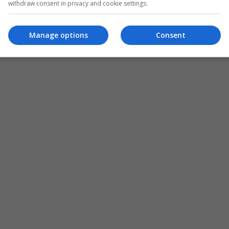
withdraw consent in privacy and cookie settings.
Manage options
Consent