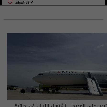
22 شوهد
"رعب على المدرج".. اشتعال النيران في طائرة