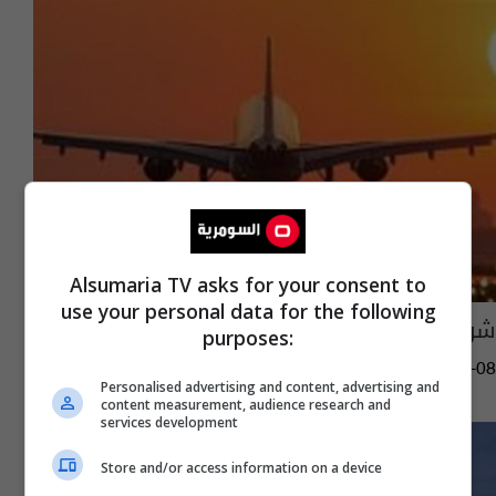
Alsumaria TV asks for your consent to
use your personal data for the following
شركات طيران تحظر الرحلات فوق إيران والعراق
purposes:
01:48 | 2020-01-08
Personalised advertising and content, advertising and
content measurement, audience research and
services development
Store and/or access information on a device