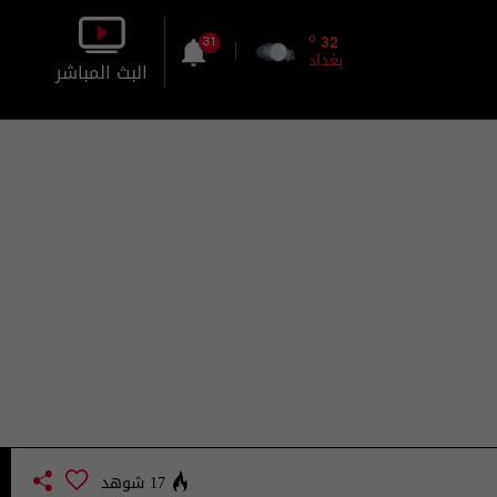
o
32
31
بغداد
البث المباشر
بالصورة
بالصوت
17 شوهد