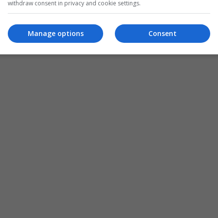
withdraw consent in privacy and cookie settings.
Manage options
Consent