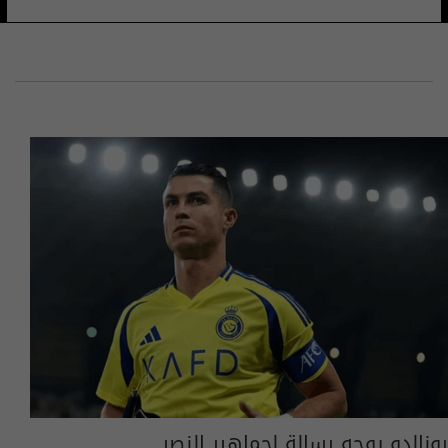
رونالدو يوجه رسالة لجماهير النصر