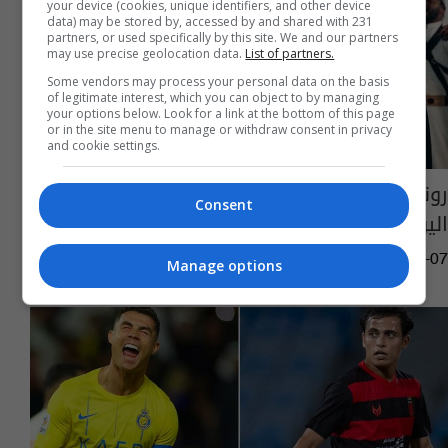
your device (cookies, unique identifiers, and other device
data) may be stored by, accessed by and shared with 231
partners, or used specifically by this site. We and our partners
may use precise geolocation data.
List of partners.
Some vendors may process your personal data on the basis
of legitimate interest, which you can object to by managing
your options below. Look for a link at the bottom of this page
or in the site menu to manage or withdraw consent in privacy
and cookie settings.
رونالدو وبنزيما وجها لوجه في "الكلاسيكو"
Consent
اليوم.. التشكيلة الأساسية والقنوات الناقلة
13:26 | 2025-05-07
Manage options