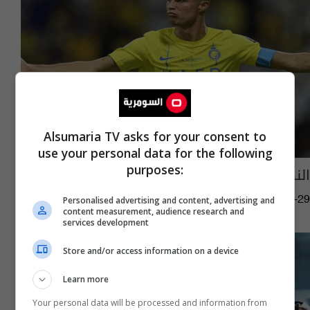
Alsumaria TV asks for your consent to
use your personal data for the following
purposes:
النصر يتحرك نحو بديل رونالدو.. ما علاقة برشلونة
17:31 | 2025-05-29
Personalised advertising and content, advertising and
content measurement, audience research and
services development
Store and/or access information on a device
Learn more
Your personal data will be processed and information from