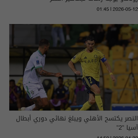
01:45 | 2026-05-12
النصر يكتسح الأهلي ويبلغ نهائي دوري أبطال
آسيا "2"