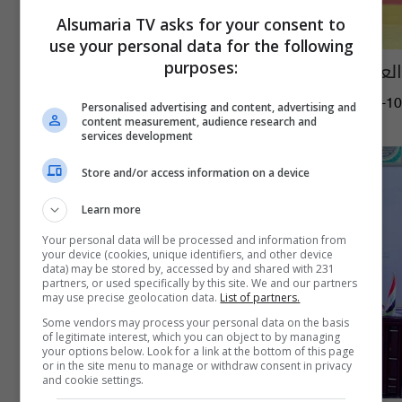
Alsumaria TV asks for your consent to
use your personal data for the following
العراق أول المشاركين في "جراند سلام" للجودو
purposes:
02:41 | 2022-03-10
Personalised advertising and content, advertising and
content measurement, audience research and
services development
Store and/or access information on a device
Learn more
Your personal data will be processed and information from
your device (cookies, unique identifiers, and other device
data) may be stored by, accessed by and shared with 231
partners, or used specifically by this site. We and our partners
may use precise geolocation data.
List of partners.
Some vendors may process your personal data on the basis
of legitimate interest, which you can object to by managing
your options below. Look for a link at the bottom of this page
or in the site menu to manage or withdraw consent in privacy
and cookie settings.