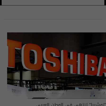
"توشيبا" تنتهي في الوطن العربي