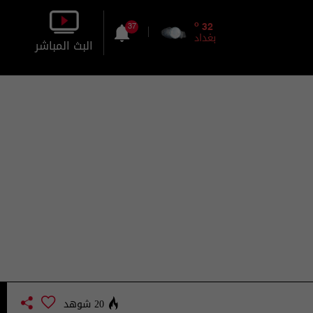
o
32
37
بغداد
البث المباشر
بالصورة
بالصوت
20 شوهد