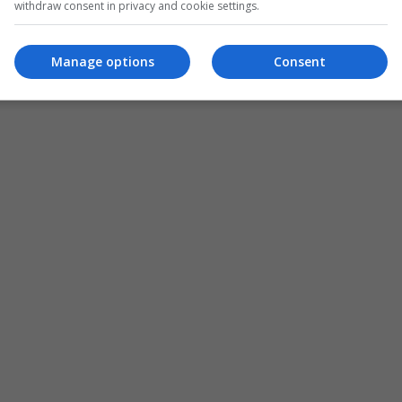
withdraw consent in privacy and cookie settings.
Manage options
Consent