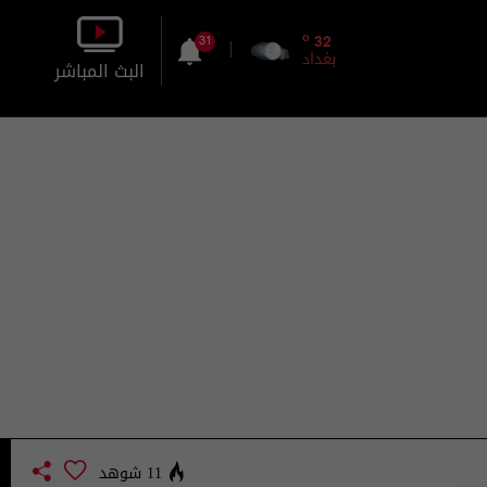
o
32
31
بغداد
البث المباشر
بالصورة
بالصوت
11 شوهد