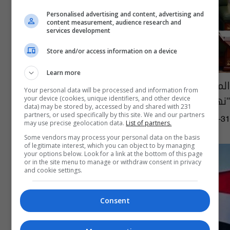
Personalised advertising and content, advertising and
content measurement, audience research and
services development
Store and/or access information on a device
Learn more
المالكي يعرب عن أمله باستمرار الكويت في
Your personal data will be processed and information from
"نهجها المعتدل" مع مشكلات المنطقة
your device (cookies, unique identifiers, and other device
data) may be stored by, accessed by and shared with 231
partners, or used specifically by this site. We and our partners
09:06 | 2017-07-31
may use precise geolocation data.
List of partners.
Some vendors may process your personal data on the basis
of legitimate interest, which you can object to by managing
your options below. Look for a link at the bottom of this page
or in the site menu to manage or withdraw consent in privacy
and cookie settings.
Consent