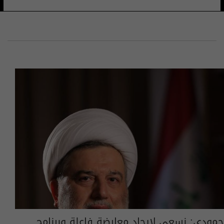
حمودي: نسعى لايجاد معارضة فاعلة وبرنامج