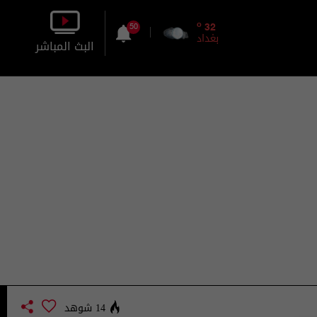
o
32
50
بغداد
البث المباشر
بالصورة
بالصوت
14 شوهد