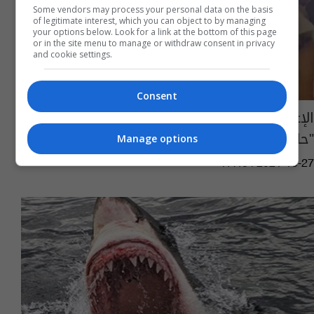
Some vendors may process your personal data on the basis
of legitimate interest, which you can object to by managing
your options below. Look for a link at the bottom of this page
or in the site menu to manage or withdraw consent in privacy
and cookie settings.
Consent
الإعلام الأمني توضح بشأن ما أشيع عن انتشار
"حالة شاذة"
Manage options
17:48 | 2021-10-27