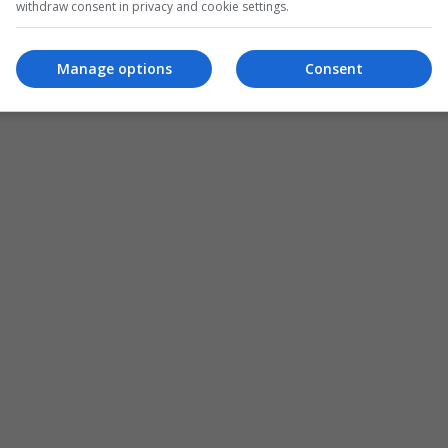
withdraw consent in privacy and cookie settings.
Manage options
Consent