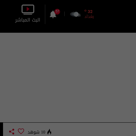
o
32
57
بغداد
البث المباشر
بالصورة
بالصوت
10 شوهد