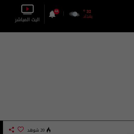
o
32
44
بغداد
البث المباشر
بالصورة
بالصوت
20 شوهد