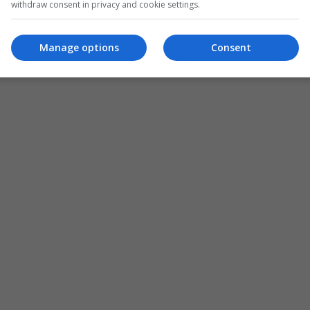
withdraw consent in privacy and cookie settings.
Manage options
Consent