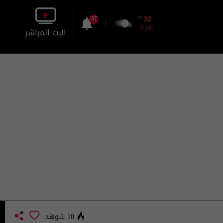
o
32
37
بغداد
البث المباشر
بالصورة
بالصوت
10 شوهد