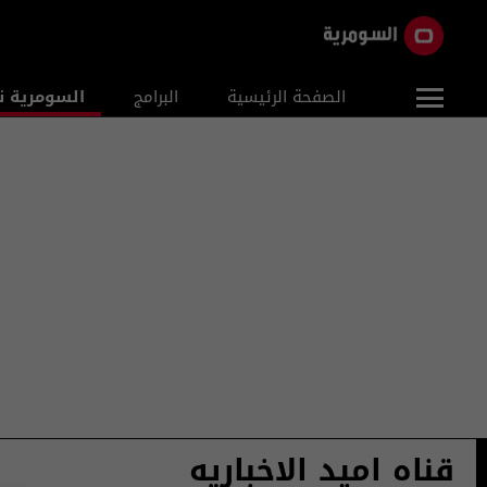
الصفحة الرئيسية
البرامج
السومرية ن
قناه اميد الاخباريه