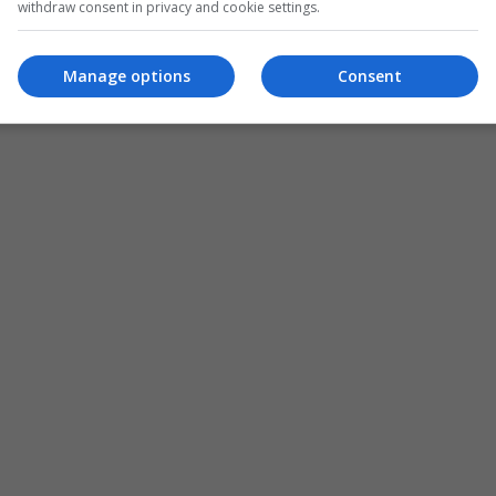
withdraw consent in privacy and cookie settings.
Manage options
Consent