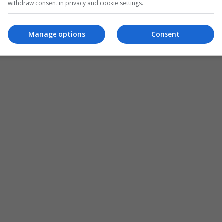
withdraw consent in privacy and cookie settings.
Manage options
Consent