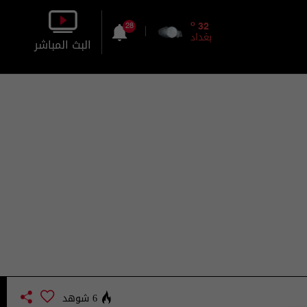
o
32
28
بغداد
البث المباشر
بالصورة
بالصوت
6 شوهد