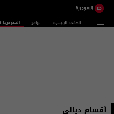
الصفحة الرئيسية
البرامج
السومرية ن
أقسام ديالى