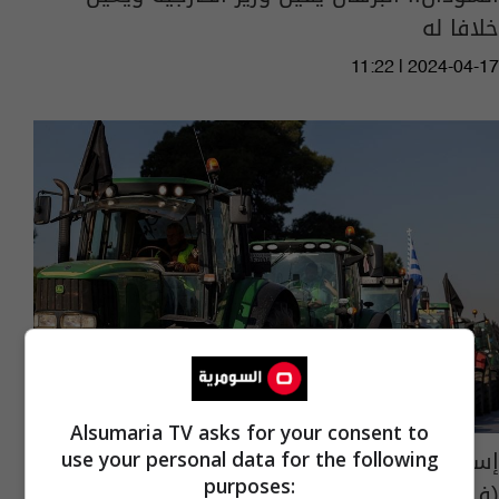
خلافا له
11:22 | 2024-04-17
Alsumaria TV asks for your consent to
إسبانيا.. المزارعون يغلقون جميع الطرق بالجرارات
use your personal data for the following
purposes:
(فيديو)