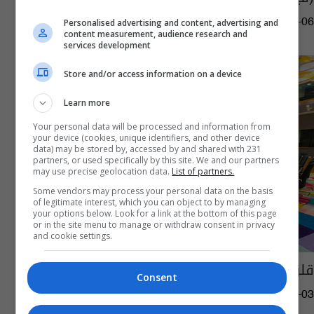
08:34 | 2024-02-06
Personalised advertising and content, advertising and
content measurement, audience research and
services development
Store and/or access information on a device
Learn more
Your personal data will be processed and information from
your device (cookies, unique identifiers, and other device
data) may be stored by, accessed by and shared with 231
partners, or used specifically by this site. We and our partners
may use precise geolocation data.
List of partners.
Some vendors may process your personal data on the basis
of legitimate interest, which you can object to by managing
your options below. Look for a link at the bottom of this page
or in the site menu to manage or withdraw consent in privacy
and cookie settings.
قلق أوروبي من قلة التواصل بين برلين وباريس
Consent
12:27 | 2023-10-03