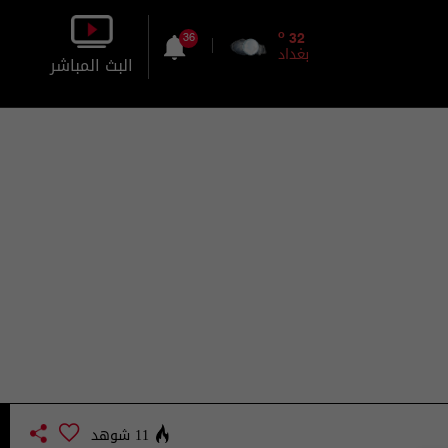
o
32
36
بغداد
البث المباشر
بالصورة
بالصوت
11 شوهد