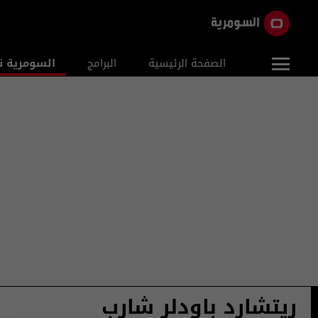
الصفحة الرئيسية
البرامج
السومرية ن
ريتشارد باودلر شارب