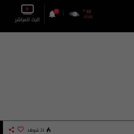
o
32
27
بغداد
البث المباشر
بالصورة
بالصوت
21 شوهد