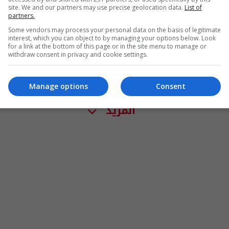
site. We and our partners may use precise geolocation data.
List of
partners.
Some vendors may process your personal data on the basis of legitimate
interest, which you can object to by managing your options below. Look
for a link at the bottom of this page or in the site menu to manage or
withdraw consent in privacy and cookie settings.
Manage options
Consent
المزيد