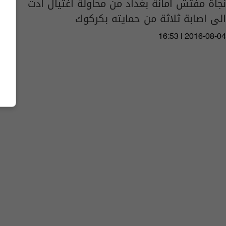
نجاة مفتش أمانة بغداد من محاولة اغتيال ادت
الى اصابة ثلاثة من حمايته بكركوك
16:53 | 2016-08-04