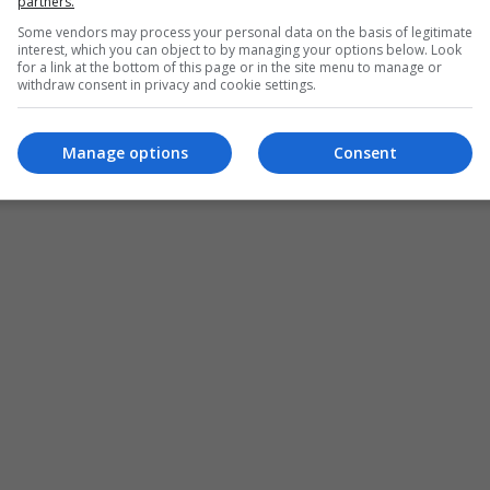
ظهورها بفستان فاضح وأكثر من شفاف!
partners.
Some vendors may process your personal data on the basis of legitimate
05:44 | 2019-06-20
interest, which you can object to by managing your options below. Look
for a link at the bottom of this page or in the site menu to manage or
withdraw consent in privacy and cookie settings.
Manage options
Consent