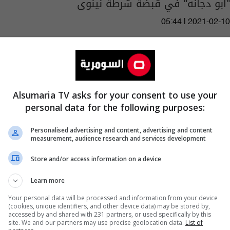
"أبو دجانه" في قبضة شرطة نينوى
05:44 | 2021-02-10
Alsumaria TV asks for your consent to use your
personal data for the following purposes:
Personalised advertising and content, advertising and content
measurement, audience research and services development
Store and/or access information on a device
Learn more
Your personal data will be processed and information from your device
(cookies, unique identifiers, and other device data) may be stored by,
بالفيديو: فنانة عربية تتعرض للسخرية بعد
accessed by and shared with 231 partners, or used specifically by this
site. We and our partners may use precise geolocation data.
List of