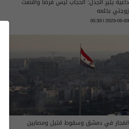
داعية يثير الجدل: الحجاب ليس فرضاً وأقنعت
زوجتي بخلعه
05:33 | 2023-05-03
انفجار في دمشق وسقوط قتيل ومصابين