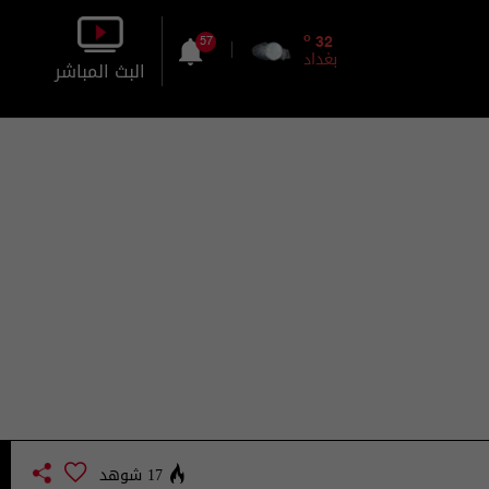
o
32
57
بغداد
البث المباشر
بالصورة
بالصوت
17 شوهد