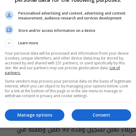
صحة كربلاء تُعلن مغادرة 24 مُلامساً لمُصابي
كُورونا من الحجر الصحي
Personalised advertising and content, advertising and content
measurement, audience research and services development
14:23 | 2020-04-11
Store and/or access information on a device
Learn more
Your personal data will be processed and information from your device
(cookies, unique identifiers, and other device data) may be stored by,
accessed by and shared with 231 partners, or used specifically by this
site. We and our partners may use precise geolocation data.
List of
partners.
Some vendors may process your personal data on the basis of legitimate
interest, which you can object to by managing your options below. Look
for a link at the bottom of this page or in the site menu to manage or
withdraw consent in privacy and cookie settings.
Manage options
Consent
كربلاء تعلن تسجيل ولادة 93 طفل وطفلة في