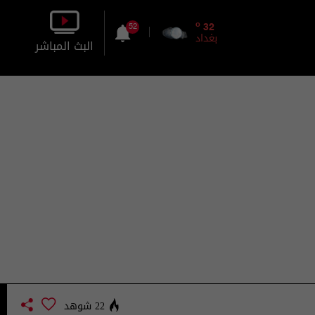
o
32
52
بغداد
البث المباشر
بالصورة
بالصوت
22 شوهد