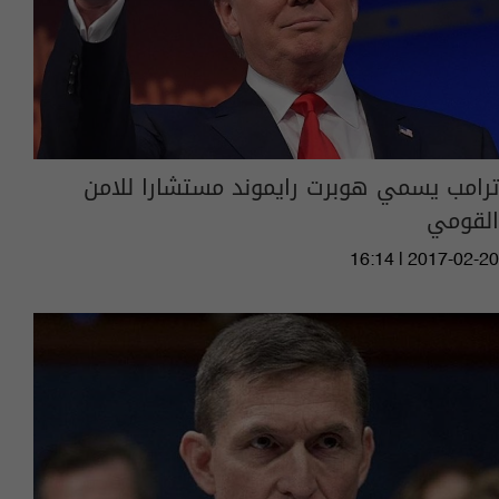
ترامب يسمي هوبرت رايموند مستشارا للامن
القومي
16:14 | 2017-02-20