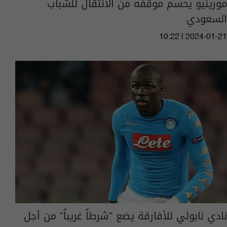
مورينيو يحسم موقفه من الانتقال للشباب
السعودي
10:22 | 2024-01-21
نادي نابولي للأفارقة يضع "شرطاً غريباً" من أجل