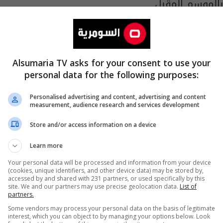
بالموسم المقبل
01:32 | 2023-05-29
Alsumaria TV asks for your consent to use your
personal data for the following purposes:
Personalised advertising and content, advertising and content
measurement, audience research and services development
Store and/or access information on a device
Learn more
Your personal data will be processed and information from your device
(cookies, unique identifiers, and other device data) may be stored by,
accessed by and shared with 231 partners, or used specifically by this
site. We and our partners may use precise geolocation data.
List of
رئيس نابولي يتهم ساري بتدمير فريقه
partners.
Some vendors may process your personal data on the basis of legitimate
03:56 | 2018-07-22
interest, which you can object to by managing your options below. Look