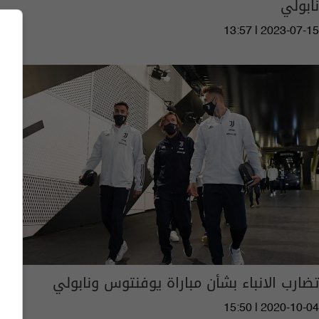
نابولي
13:57 | 2023-07-15
تضارب الانباء بشأن مباراة يوفنتوس ونابولي
15:50 | 2020-10-04