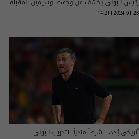
رئيس نابولي يكشف عن وجهة أوسيمين المقبلة
14:21 | 2024-01-26
أنريكي يُحدد "شرطاً مادياً" لتدريب نابولي