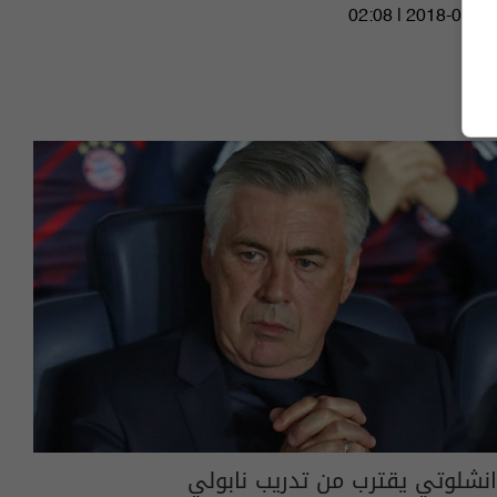
02:08 | 2018-07-16
انشلوتي يقترب من تدريب نابولي