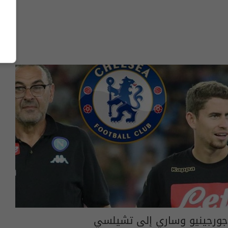
جورجينيو وساري إلى تشيلسي