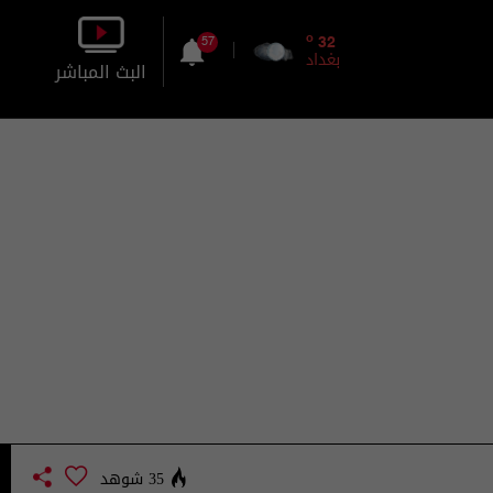
o
32
57
بغداد
البث المباشر
بالصورة
بالصوت
35 شوهد