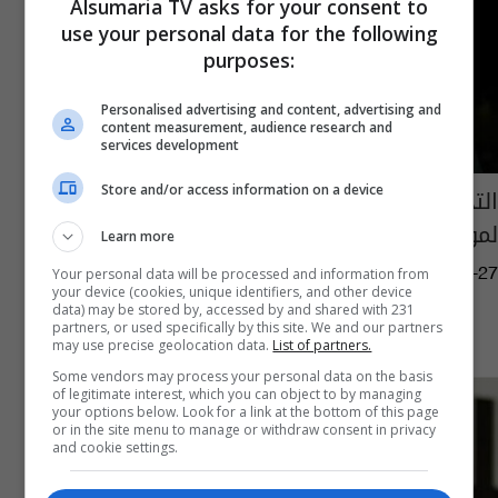
Alsumaria TV asks for your consent to
use your personal data for the following
purposes:
Personalised advertising and content, advertising and
content measurement, audience research and
services development
التحالف الكردستاني يعلن نقل 400 أسرة عربية
Store and/or access information on a device
لمواقع آمنة في داقوق
Learn more
Your personal data will be processed and information from
08:35 | 2015-08-27
your device (cookies, unique identifiers, and other device
data) may be stored by, accessed by and shared with 231
partners, or used specifically by this site. We and our partners
may use precise geolocation data.
List of partners.
Some vendors may process your personal data on the basis
of legitimate interest, which you can object to by managing
your options below. Look for a link at the bottom of this page
or in the site menu to manage or withdraw consent in privacy
and cookie settings.