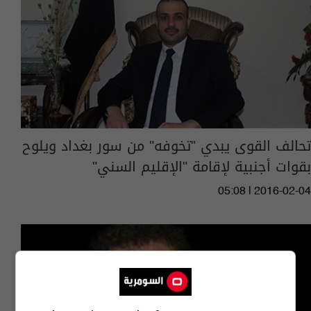
تحالف القوى يبدي "تخوفه" من سور بغداد ويلوح
بقوات أجنبية لإقامة "الإقليم السني"
05:08 | 2016-02-04