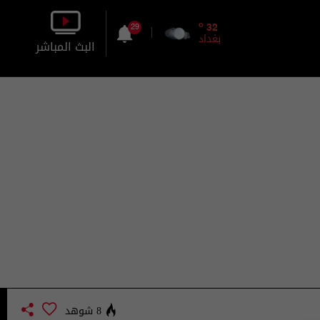
o
32
29
بغداد
البث المباشر
بالصورة
بالصوت
8 شوهد