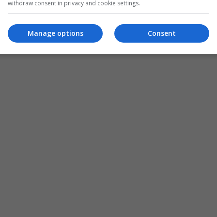
withdraw consent in privacy and cookie settings.
Manage options
Consent