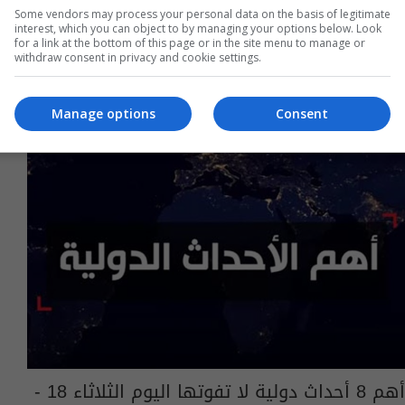
Some vendors may process your personal data on the basis of legitimate
04:07 | 2019-10-14
interest, which you can object to by managing your options below. Look
for a link at the bottom of this page or in the site menu to manage or
withdraw consent in privacy and cookie settings.
Manage options
Consent
أهم 8 أحداث دولية لا تفوتها اليوم الثلاثاء 18 -