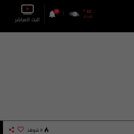
o
32
28
بغداد
البث المباشر
بالصورة
بالصوت
8 شوهد