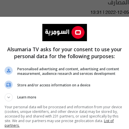
المصارف
13:31 | 2022-12-05
Alsumaria TV asks for your consent to use your
personal data for the following purposes:
Personalised advertising and content, advertising and content
measurement, audience research and services development
Store and/or access information on a device
Learn more
Your personal data will be processed and information from your device
حاوية قمامة ذكية ذاتية القيادة... أخر صيحات
(cookies, unique identifiers, and other device data) may be stored by,
accessed by and shared with 231 partners, or used specifically by this
التكنولوجيا
site. We and our partners may use precise geolocation data.
List of
partners.