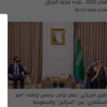
لعام 2023.. هذه مرتبة العراق
05:13 | 2023-12-26
تقرير امريكي: صهر ترامب يسعى لإنشاء "ممر
استثماري" بين "اسرائيل" والسعودية