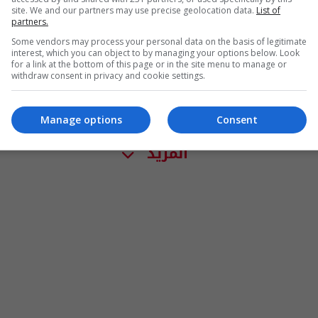
site. We and our partners may use precise geolocation data.
List of
partners.
Some vendors may process your personal data on the basis of legitimate
interest, which you can object to by managing your options below. Look
for a link at the bottom of this page or in the site menu to manage or
withdraw consent in privacy and cookie settings.
Manage options
Consent
المزيد