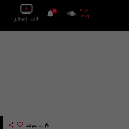
o
32
59
بغداد
البث المباشر
بالصورة
بالصوت
11 شوهد