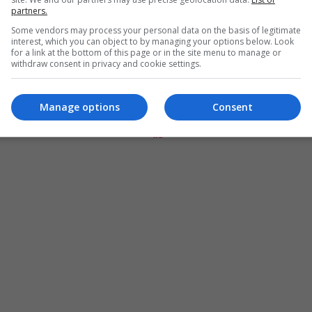
partners.
Some vendors may process your personal data on the basis of legitimate
interest, which you can object to by managing your options below. Look
for a link at the bottom of this page or in the site menu to manage or
withdraw consent in privacy and cookie settings.
Manage options
Consent
المزيد