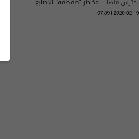
احترس منها... مخاطر "طقطقة" الأصابع
07:39 | 2020-02-19