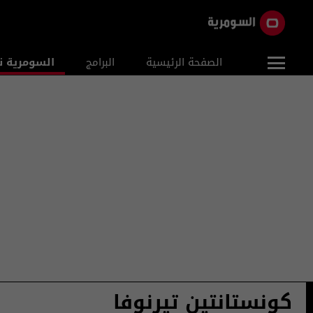
الصفحة الرئيسية
البرامج
السومرية ن
كونستانتين تيرنوفا