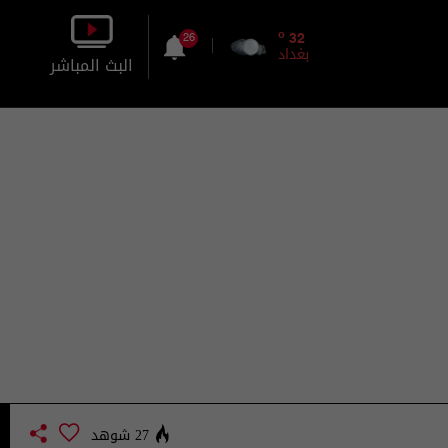
o
32
26
بغداد
البث المباشر
بالصورة
بالصوت
27 شوهد