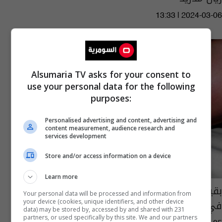
13:33 | 2024-03-06
Alsumaria TV asks for your consent to
use your personal data for the following
purposes:
Personalised advertising and content, advertising and
content measurement, audience research and
services development
Store and/or access information on a device
Learn more
بقيمة 64 مليون دولار.. ضبط أكبر كمية مخدرات
Your personal data will be processed and information from
في العالم
your device (cookies, unique identifiers, and other device
data) may be stored by, accessed by and shared with 231
partners, or used specifically by this site. We and our partners