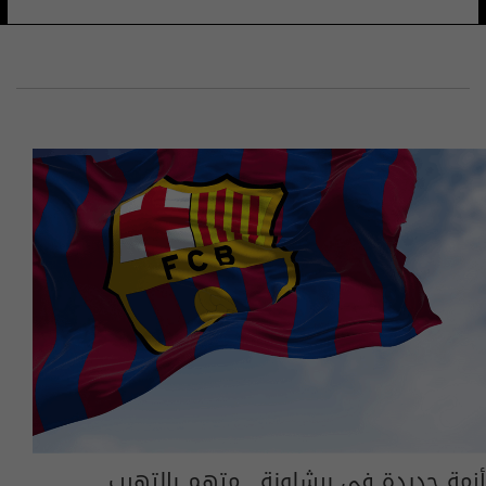
أزمة جديدة في برشلونة.. متهم بالتهرب