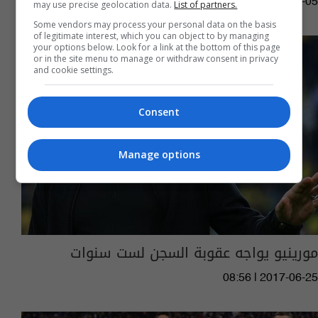
10:03 | 2022-11-05
may use precise geolocation data.
List of partners.
Some vendors may process your personal data on the basis
of legitimate interest, which you can object to by managing
your options below. Look for a link at the bottom of this page
or in the site menu to manage or withdraw consent in privacy
and cookie settings.
Consent
Manage options
مورينيو يواجه عقوبة السجن لست سنوات
08:56 | 2017-06-25