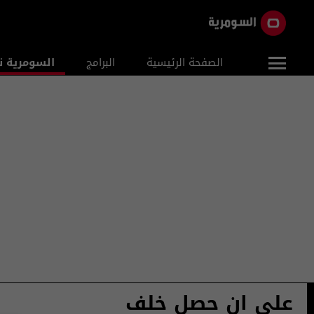
الصفحة الرئيسية
البرامج
السومرية ن
على اﻥ ﺣﺼﻞ خلف