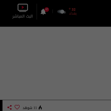
o
32
41
بغداد
البث المباشر
بالصورة
بالصوت
11 شوهد