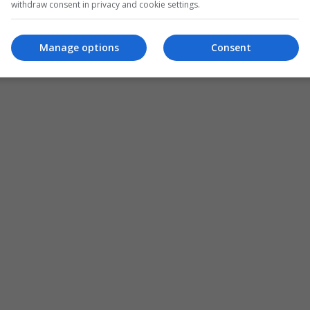
withdraw consent in privacy and cookie settings.
Manage options
Consent