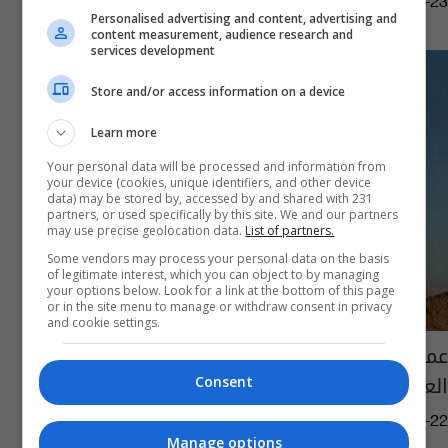
09:49 | 2016-09-23
Personalised advertising and content, advertising and
content measurement, audience research and
services development
Store and/or access information on a device
Learn more
Your personal data will be processed and information from
your device (cookies, unique identifiers, and other device
data) may be stored by, accessed by and shared with 231
partners, or used specifically by this site. We and our partners
may use precise geolocation data.
List of partners.
Some vendors may process your personal data on the basis
of legitimate interest, which you can object to by managing
your options below. Look for a link at the bottom of this page
or in the site menu to manage or withdraw consent in privacy
and cookie settings.
عمليات الانبار تعلن تحرير "برافو" وترفع العلم
العراقي فوقه
Consent
03:47 | 2016-09-22
Manage options