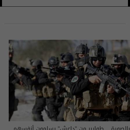
بالصورة .. طوابير من "داعش" يسلمون أنفسهم