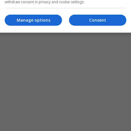
withdraw consent in privacy and cookie settings.
Manage options
Consent