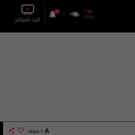
o
32
28
بغداد
البث المباشر
بالصورة
بالصوت
6 شوهد