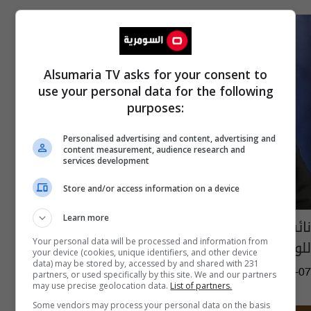
Alsumaria TV asks for your consent to
use your personal data for the following
purposes:
Personalised advertising and content, advertising and
content measurement, audience research and
services development
Store and/or access information on a device
Learn more
نائب: ندعم الاسماء التي سيقدمها عبد المهدي
للوزارات المتبقية ولكن بشرط
Your personal data will be processed and information from
your device (cookies, unique identifiers, and other device
data) may be stored by, accessed by and shared with 231
12:16 | 2019-04-07
partners, or used specifically by this site. We and our partners
may use precise geolocation data.
List of partners.
Some vendors may process your personal data on the basis