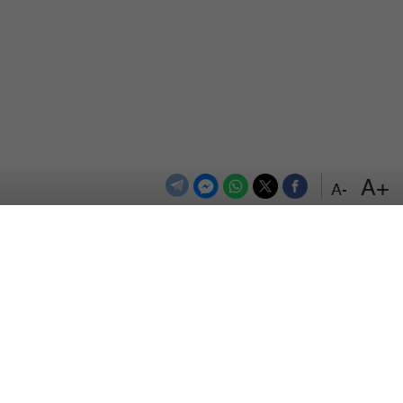
+A
-A
الترددات
اتصل بنا
اعلن معنا
المزيد
من نحن
سياسة الخصوصية
حقوق التأليف والنشر © 2026 Alsumaria.tv. جميع الحقوق محفوظة.