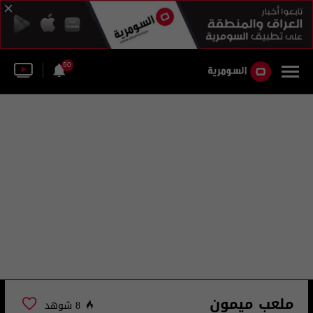
50
ملعب ميمون
8 شوهد