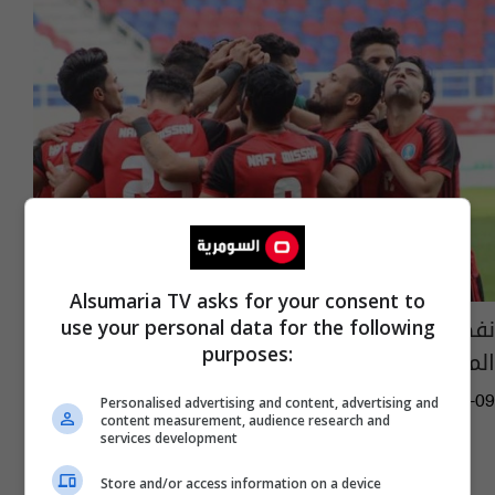
Alsumaria TV asks for your consent to
نفط ميسان يستعيد عافيته بفوز مهم على
use your personal data for the following
purposes:
الميناء
09:44 | 2018-12-09
Personalised advertising and content, advertising and
content measurement, audience research and
services development
Store and/or access information on a device