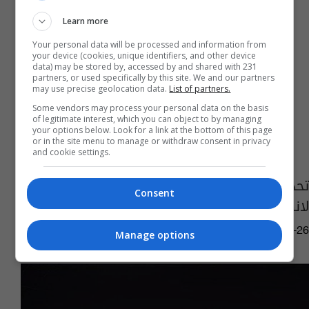
Learn more
Your personal data will be processed and information from
your device (cookies, unique identifiers, and other device
data) may be stored by, accessed by and shared with 231
partners, or used specifically by this site. We and our partners
may use precise geolocation data.
List of partners.
Some vendors may process your personal data on the basis
of legitimate interest, which you can object to by managing
your options below. Look for a link at the bottom of this page
or in the site menu to manage or withdraw consent in privacy
and cookie settings.
تحديد يومي الأربعاء والخميس المقبلين موعدا
Consent
لانطلاق الجولة الثانية من الدوري الممتاز
10:41 | 2017-02-26
Manage options