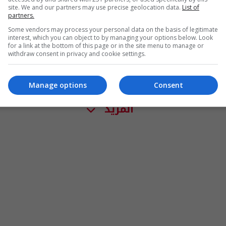
site. We and our partners may use precise geolocation data.
List of
partners.
Some vendors may process your personal data on the basis of legitimate
interest, which you can object to by managing your options below. Look
for a link at the bottom of this page or in the site menu to manage or
withdraw consent in privacy and cookie settings.
Manage options
Consent
المزيد