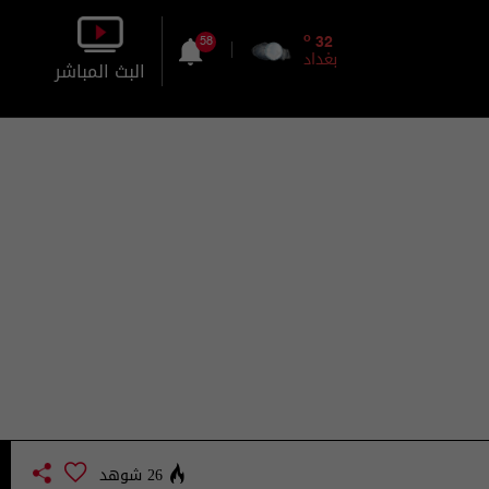
o
32
58
بغداد
البث المباشر
بالصورة
بالصوت
26 شوهد