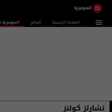
الصفحة الرئيسية
البرامج
السومرية ن
تشارلز كولنز