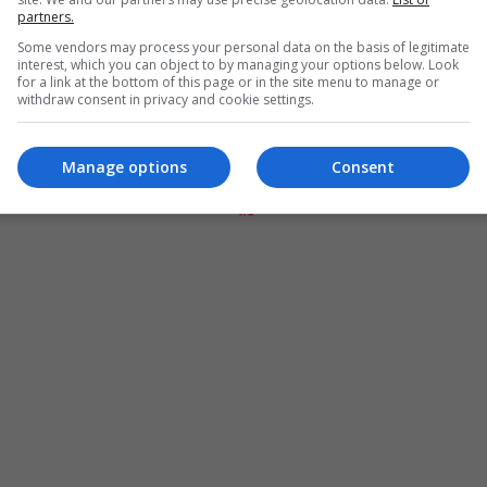
partners.
Some vendors may process your personal data on the basis of legitimate
interest, which you can object to by managing your options below. Look
for a link at the bottom of this page or in the site menu to manage or
withdraw consent in privacy and cookie settings.
Manage options
Consent
المزيد