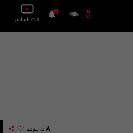
o
32
27
بغداد
البث المباشر
بالصورة
بالصوت
12 شوهد