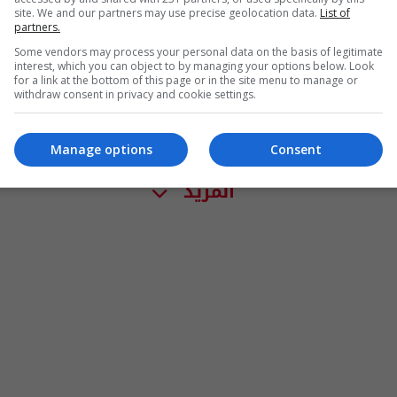
site. We and our partners may use precise geolocation data.
List of
partners.
Some vendors may process your personal data on the basis of legitimate
interest, which you can object to by managing your options below. Look
for a link at the bottom of this page or in the site menu to manage or
withdraw consent in privacy and cookie settings.
Manage options
Consent
المزيد