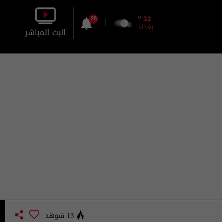
o
32
28
بغداد
البث المباشر
بالصورة
بالصوت
13 شوهد