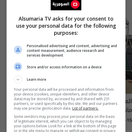
Alsumaria TV asks for your consent to
use your personal data for the following
purposes:
Personalised advertising and content, advertising and
content measurement, audience research and
services development
Store and/or access information on a device
Learn more
Your personal data will be processed and information from
your device (cookies, unique identifiers, and other device
المجموعة القطرية تتخذ قراراً جديداً يخص شراء
data) may be stored by, accessed by and shared with 231
partners, or used specifically by this site. We and our partners
مانشستر يونايتد
may use precise geolocation data.
List of partners.
Some vendors may process your personal data on the basis
02:14 | 2023-10-15
of legitimate interest, which you can object to by managing
your options below. Look for a link at the bottom of this page
or in the site menu to manage or withdraw consent in privacy