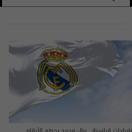
بإيرادات قياسية.. ريال مدريد يحطم الأرقام