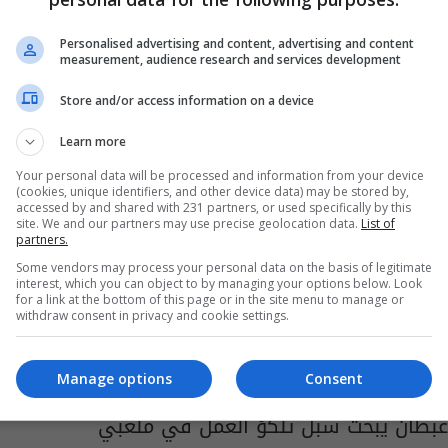
الديوانية.. مشاريع غير مكتملة وشركات أجنبية
متلكئة
Personalised advertising and content, advertising and content
measurement, audience research and services development
05:00 | 2024-06-09
Store and/or access information on a device
Learn more
Your personal data will be processed and information from your device
(cookies, unique identifiers, and other device data) may be stored by,
accessed by and shared with 231 partners, or used specifically by this
site. We and our partners may use precise geolocation data.
List of
partners.
Some vendors may process your personal data on the basis of legitimate
interest, which you can object to by managing your options below. Look
for a link at the bottom of this page or in the site menu to manage or
withdraw consent in privacy and cookie settings.
Manage options
Consent
عبطان يبحث سبل تلكؤ العمل في ملعبي