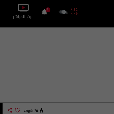
o
32
41
بغداد
البث المباشر
بالصورة
بالصوت
20 شوهد