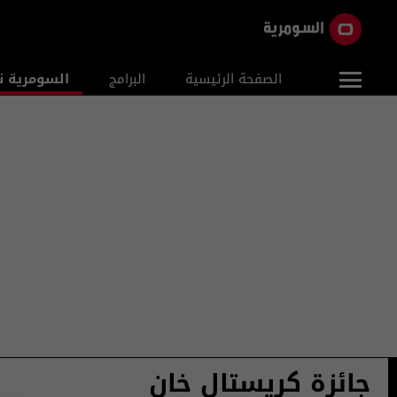
الصفحة الرئيسية
البرامج
السومرية ن
جائزة كريستال خان