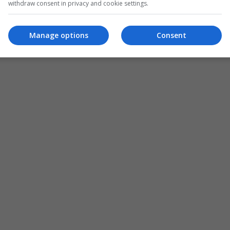
withdraw consent in privacy and cookie settings.
Manage options
Consent