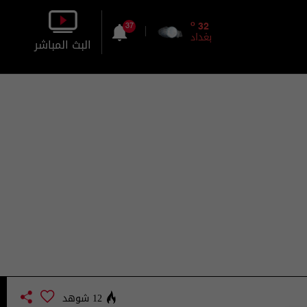
o
32
37
بغداد
البث المباشر
بالصورة
بالصوت
12 شوهد