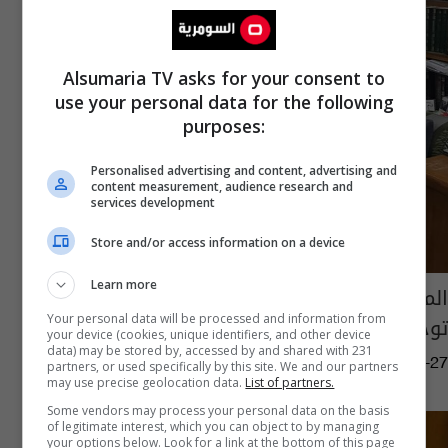
Alsumaria TV asks for your consent to
use your personal data for the following
purposes:
Personalised advertising and content, advertising and
content measurement, audience research and
services development
Store and/or access information on a device
Learn more
المالكي والمرجع الفياض يشددان على ضرورة
توحيد المواقف بين القوى السياسية
Your personal data will be processed and information from
your device (cookies, unique identifiers, and other device
data) may be stored by, accessed by and shared with 231
15:38 | 2019-09-27
partners, or used specifically by this site. We and our partners
may use precise geolocation data.
List of partners.
Some vendors may process your personal data on the basis
of legitimate interest, which you can object to by managing
your options below. Look for a link at the bottom of this page