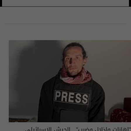
"إهانات وإذلال وضرب".. الجيش الإسرائيلي