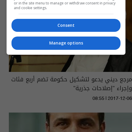
or in the site menu to manage or withdraw consent in privacy
and cookie settings.
Consent
Manage options
مرجع ديني يدعو لتشكيل حكومة تضم أربع فئات
وإجراء "إصلاحات جذرية"
08:55 | 2017-12-06