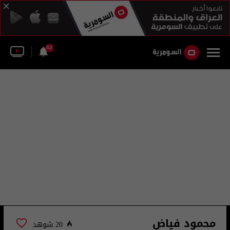
52
محمود فياض
20 شوهد