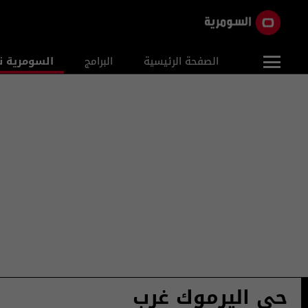
الصفحة الرئيسية
البرامج
السومرية ن
حي اليرموك غرب