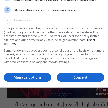
measurement, audience research and services development
04:29 | 2012-08-19
Store and/or access information on a device
Learn more
Your personal data will be processed and information from your device
(cookies, unique identifiers, and other device data) may be stored by,
accessed by and shared with 231 partners, or used specifically by this
site. We and our partners may use precise geolocation data.
List of
partners.
Some vendors may process your personal data on the basis of legitimate
interest, which you can object to by managing your options below. Look
for a link at the bottom of this page or in the site menu to manage or
withdraw consent in privacy and cookie settings.
Manage options
Consent
الشرطة الوطنية تعتقل 13 مطلوبا غرب مدينة