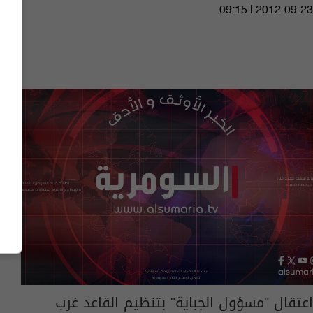
09:15 | 2012-09-23
اعتقال "مسؤول الجباية" بتنظيم القاعد غرب