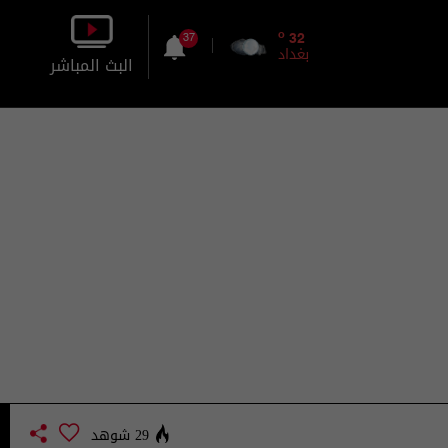
o
32
37
بغداد
البث المباشر
بالصورة
بالصوت
29 شوهد