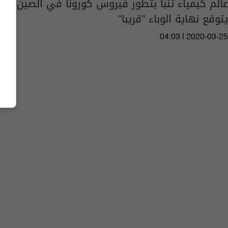
عالم كيمياء تنبأ بتطور فيروس كورونا في الصين
يتوقع نهاية الوباء "قريبا"
04:03 | 2020-03-25