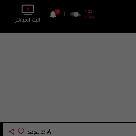
o
32
58
بغداد
البث المباشر
بالصورة
بالصوت
23 شوهد