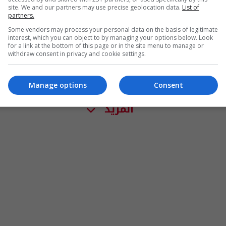
site. We and our partners may use precise geolocation data.
List of
partners.
Some vendors may process your personal data on the basis of legitimate
interest, which you can object to by managing your options below. Look
for a link at the bottom of this page or in the site menu to manage or
withdraw consent in privacy and cookie settings.
Manage options
Consent
المزيد