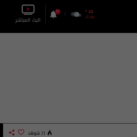
o
32
51
بغداد
البث المباشر
بالصورة
بالصوت
21 شوهد